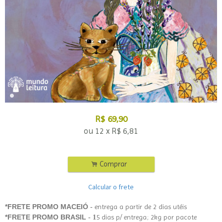
R$
69,90
ou
12
x
R$
6,81
.
Comprar
Calcular o frete
*FRETE PROMO MACEIÓ
entrega a partir de 2 dias utéis
-
*FRETE PROMO BRASIL
5 dias p/ entrega; 2kg por pacote
- 1