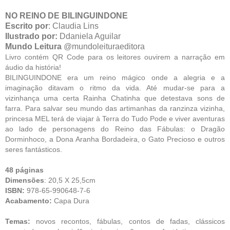
NO REINO DE BILINGUINDONE
Escrito por
: Claudia Lins
Ilustrado por:
Ddaniela Aguilar
Mundo Leitura
@mundoleituraeditora
Livro contém QR Code para os leitores ouvirem a narração em
áudio da história!
BILINGUINDONE era um reino mágico onde a alegria e a
imaginação ditavam o ritmo da vida. Até mudar-se para a
vizinhança uma certa Rainha Chatinha que detestava sons de
farra. Para salvar seu mundo das artimanhas da ranzinza vizinha,
princesa MEL terá de viajar à Terra do Tudo Pode e viver aventuras
ao lado de personagens do Reino das Fábulas: o Dragão
Dorminhoco, a Dona Aranha Bordadeira, o Gato Precioso e outros
seres fantásticos.
48 páginas
Dimensões
: 20,5 X 25,5cm
ISBN:
978-65-990648-7-6
Acabamento:
Capa Dura
Temas:
novos recontos, fábulas, contos de fadas, clássicos