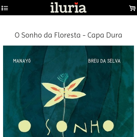
GTM-W53F9DJ
4
.
O Sonho da Floresta - Capa Dura