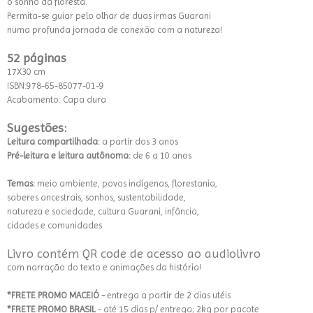
o sonho da floresta.
Permita-se guiar pelo olhar de duas irmas Guarani
numa profunda jornada de conexão com a natureza!
52 páginas
17X30 cm
ISBN:978-65-85077-01-9
Acabamento: Capa dura
Sugestões:
Leitura compartilhada:
a partir dos 3 anos
Pré-leitura e leitura autônoma:
de 6 a 10 anos
Temas:
meio ambiente, povos indígenas, florestania,
saberes ancestrais, sonhos, sustentabilidade,
natureza e sociedade, cultura Guarani, infância,
cidades e comunidades
Livro contém QR code de acesso ao audiolivro
com narração do texto e animações da história!
*FRETE PROMO MACEIÓ -
entrega a partir de 2 dias utéis
*FRETE PROMO BRASIL
- até 15 dias p/ entrega; 2kg por pacote