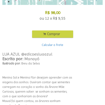
R$
98,00
ou
12
x
R$
9,55
.
Comprar
Calcular o frete
LUA AZUL @edicoesluaazul
Escrito por:
Manayó
Ilustrado por:
Breu da Selva
Menina Sol e Menina Flor desejam aprender com as
viagens dos sonhos. Ouviram contar que sementes
carregam no coração o sonho da Àrvore Mãe.
Curiosas, querem saber: se sonham as sementes,
com o que sonhariam as árvores?
Mauaí foi quem contou, as árvores sonham