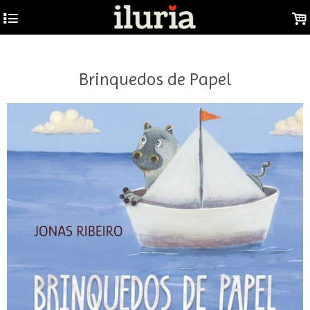
GTM-W53F9DJ
4
.
Brinquedos de Papel