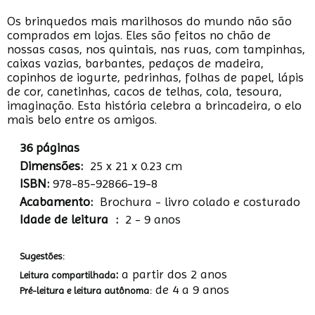
Os brinquedos mais marilhosos do mundo não são
comprados em lojas. Eles são feitos no chão de
nossas casas, nos quintais, nas ruas, com tampinhas,
caixas vazias, barbantes, pedaços de madeira,
copinhos de iogurte, pedrinhas, folhas de papel, lápis
de cor, canetinhas, cacos de telhas, cola, tesoura,
imaginação. Esta história celebra a brincadeira, o elo
mais belo entre os amigos.
36 páginas
Dimensões:
25 x 21 x 0.23 cm
ISBN:
978-85-92866-19-8
Acabamento: ‎
Brochura - livro colado e costurado
Idade de leitura ‏ : ‎
2 - 9 anos
Sugestões:
:
a partir dos 2 anos
Leitura compartilhada
de 4 a 9 anos
Pré-leitura e leitura autônoma: