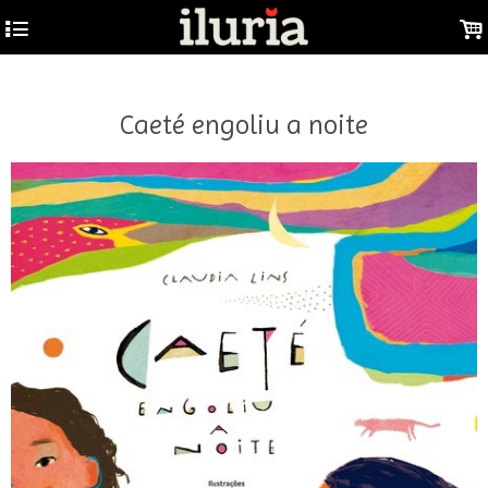
GTM-W53F9DJ
4
.
Caeté engoliu a noite