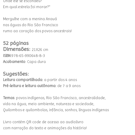
Onde ele se escondeu?
Em qual estrela foi morar?"
Mergulhe com a menina Anauá
nas águas do Rio São Francisco
rumo ao coração dos povos ancestrais!
52 páginas
Dimensões:
21X26 cm
ISBN
:978-65-990648-8-3
Acabamento
: Capa dura
Sugestões:
Leitura compartilhada:
a partir dos 4 anos
Pré-leitura e leitura autônoma:
de 7 a 9 anos
Temas
: povos indígenas, Rio São Francisco, ancestralidade,
vida na água, meio ambiente, natureza e sociedade,
Quilombos e quilombolas, infância, sonhos, línguas indígenas
Livro contém QR code de acesso ao audiolivro
com narração do texto e animações da história!