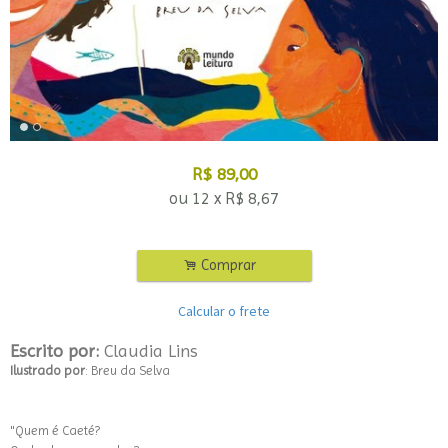
R$
89,00
ou
12
x
R$
8,67
.
Comprar
Calcular o frete
Escrito por:
Claudia Lins
Ilustrado por
: Breu da Selva
"Quem é Caeté?