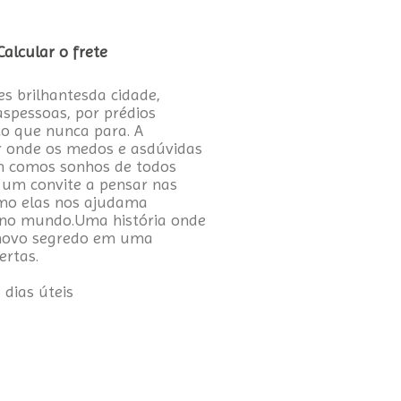
Calcular o frete
s brilhantesda cidade,
spessoas, por prédios
to que nunca para. A
r onde os medos e asdúvidas
m comos sonhos de todos
é um convite a pensar nas
omo elas nos ajudama
 no mundo.Uma história onde
novo segredo em uma
ertas.
 dias úteis