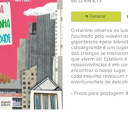
ou
12
x
6,73
R$
.
Comprar
O menino observa as luze
fascinado pelo vaivém da
gigantescos epelo trânsi
cidadegrande é um luga
das crianças se mistura
que vivem ali. Estelivro 
nossasvivências e em c
encontrar o nosso lugar
cada esquina revelaum 
aventuracheia de descob
• Prazo para postagem:
8