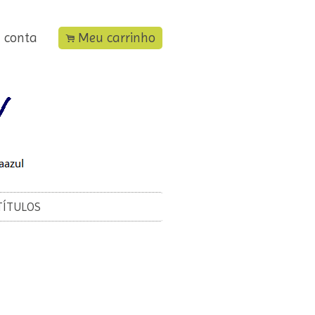
 conta
Meu carrinho
.
TÍTULOS